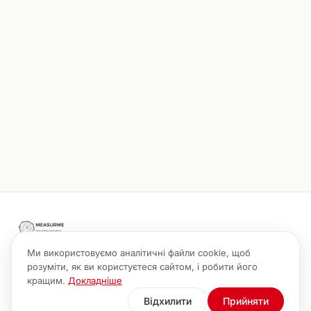
19 трав. 2026 р.
Як вибрати психотерапевта?
AI-асистент для психотерапевта.
Ми використовуємо аналітичні файли cookie, щоб
Конфіденційність
Умови використання
info@measurme.com
розуміти, як ви користуєтеся сайтом, і робити його
+380630201080
Налаштування cookie
кращим.
Докладніше
Instagram
Facebook
LinkedIn
Відхилити
Прийняти
© 2026 ФОП Плазьо П.В.